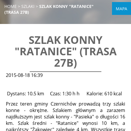
HOME
>
SZLAKI
>
SZLAK KONNY "RATANICE"
MAPA
(TRASA 27B)
SZLAK KONNY
"RATANICE" (TRASA
27B)
2015-08-18 16:39
Dystans: 10.5 km
Czas: 1:30 h h
Kalorie: 610 kcal
Przez teren gminy Czernichów prowadzą trzy szlaki
konne - okrężne. Szlakiem głównym a zarazem
najdłuższym jest szlak konny - "Pasieka" o długości 16
km. Szlak średni - "Ratanice" wynosi 10 km, a
najkrótszy "Żakowiec" zaledwie 4 km. Wszystkie trasy