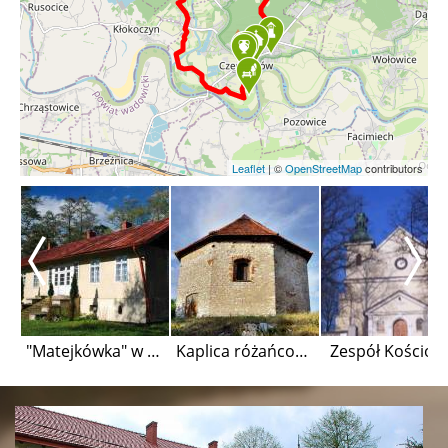
Leaflet
|
©
OpenStreetMap
contributors
"Matejkówka" w Przegini Narodowej
Kaplica różańcowa w Czernichowie